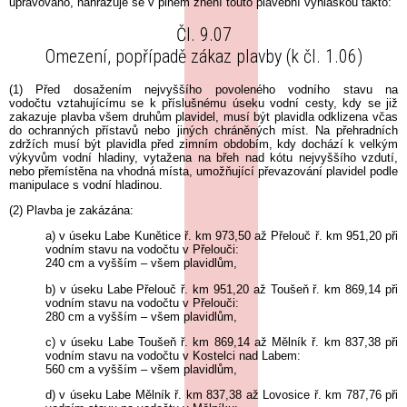
upravováno, nahrazuje se v plném znění touto plavební vyhláškou takto:
Čl. 9.07
Omezení, popřípadě zákaz plavby (k čl. 1.06)
(1) Před dosažením nejvyššího povoleného vodního stavu na
vodočtu vztahujícímu se k příslušnému úseku vodní cesty, kdy se již
zakazuje plavba všem druhům plavidel, musí být plavidla odklizena včas
do ochranných přístavů nebo jiných chráněných míst. Na přehradních
zdržích musí být plavidla před zimním obdobím, kdy dochází k velkým
výkyvům vodní hladiny, vytažena na břeh nad kótu nejvyššího vzdutí,
nebo přemístěna na vhodná místa, umožňující převazování plavidel podle
manipulace s vodní hladinou.
(2) Plavba je zakázána:
a) v úseku Labe Kunětice ř. km 973,50 až Přelouč ř. km 951,20 při
vodním stavu na vodočtu v Přelouči:
240 cm a vyšším – všem plavidlům,
b) v úseku Labe Přelouč ř. km 951,20 až Toušeň ř. km 869,14 při
vodním stavu na vodočtu v Přelouči:
280 cm a vyšším – všem plavidlům,
c) v úseku Labe Toušeň ř. km 869,14 až Mělník ř. km 837,38 při
vodním stavu na vodočtu v Kostelci nad Labem:
560 cm a vyšším – všem plavidlům,
d) v úseku Labe Mělník ř. km 837,38 až Lovosice ř. km 787,76 při