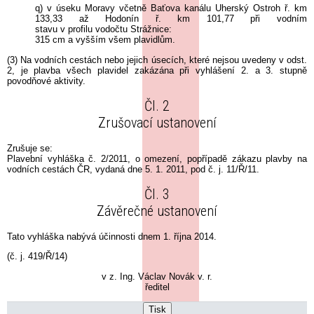
q) v úseku Moravy včetně Baťova kanálu Uherský Ostroh ř. km
133,33 až Hodonín ř. km 101,77 při vodním
stavu v profilu vodočtu Strážnice:
315 cm a vyšším všem plavidlům.
(3) Na vodních cestách nebo jejich úsecích, které nejsou uvedeny v odst.
2, je plavba všech plavidel zakázána při vyhlášení 2. a 3. stupně
povodňové aktivity.
Čl. 2
Zrušovací ustanovení
Zrušuje se:
Plavební vyhláška č. 2/2011, o omezení, popřípadě zákazu plavby na
vodních cestách ČR, vydaná dne 5. 1. 2011, pod č. j. 11/Ř/11.
Čl. 3
Závěrečné ustanovení
Tato vyhláška nabývá účinnosti dnem 1. října 2014.
(č. j. 419/Ř/14)
v z. Ing. Václav Novák v. r.
ředitel
Tisk