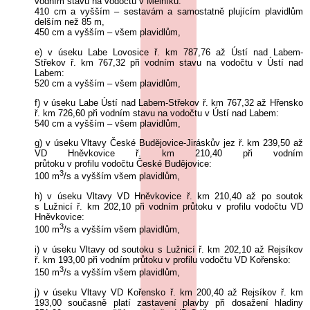
vodním stavu na vodočtu v Mělníku:
410 cm a vyšším – sestavám a samostatně plujícím plavidlům
delším než 85 m,
450 cm a vyšším – všem plavidlům,
e) v úseku Labe Lovosice ř. km 787,76 až Ústí nad Labem-
Střekov ř. km 767,32 při vodním stavu na vodočtu v Ústí nad
Labem:
520 cm a vyšším – všem plavidlům,
f) v úseku Labe Ústí nad Labem-Střekov ř. km 767,32 až Hřensko
ř. km 726,60 při vodním stavu na vodočtu v Ústí nad Labem:
540 cm a vyšším – všem plavidlům,
g) v úseku Vltavy České Budějovice-Jiráskův jez ř. km 239,50 až
VD Hněvkovice ř. km 210,40 při vodním
průtoku v profilu vodočtu České Budějovice:
3
100 m
/s a vyšším všem plavidlům,
h) v úseku Vltavy VD Hněvkovice ř. km 210,40 až po soutok
s Lužnicí ř. km 202,10 při vodním průtoku v profilu vodočtu VD
Hněvkovice:
3
100 m
/s a vyšším všem plavidlům,
i) v úseku Vltavy od soutoku s Lužnicí ř. km 202,10 až Rejsíkov
ř. km 193,00 při vodním průtoku v profilu vodočtu VD Kořensko:
3
150 m
/s a vyšším všem plavidlům,
j) v úseku Vltavy VD Kořensko ř. km 200,40 až Rejsíkov ř. km
193,00 současně platí zastavení plavby při dosažení hladiny