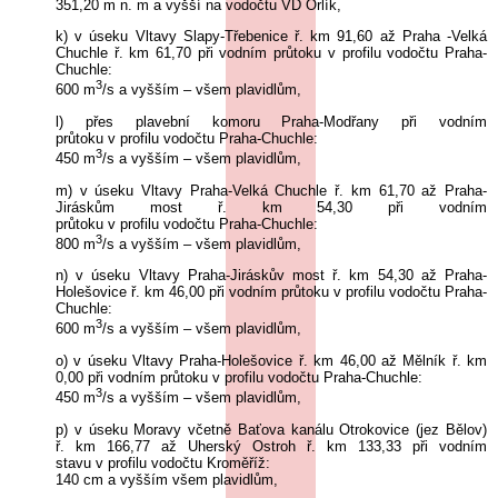
351,20 m n. m a vyšší na vodočtu VD Orlík,
k) v úseku Vltavy Slapy-Třebenice ř. km 91,60 až Praha -Velká
Chuchle ř. km 61,70 při vodním průtoku v profilu vodočtu Praha-
Chuchle:
3
600 m
/s a vyšším – všem plavidlům,
l) přes plavební komoru Praha-Modřany při vodním
průtoku v profilu vodočtu Praha-Chuchle:
3
450 m
/s a vyšším – všem plavidlům,
m) v úseku Vltavy Praha-Velká Chuchle ř. km 61,70 až Praha-
Jiráskům most ř. km 54,30 při vodním
průtoku v profilu vodočtu Praha-Chuchle:
3
800 m
/s a vyšším – všem plavidlům,
n) v úseku Vltavy Praha-Jiráskův most ř. km 54,30 až Praha-
Holešovice ř. km 46,00 při vodním průtoku v profilu vodočtu Praha-
Chuchle:
3
600 m
/s a vyšším – všem plavidlům,
o) v úseku Vltavy Praha-Holešovice ř. km 46,00 až Mělník ř. km
0,00 při vodním průtoku v profilu vodočtu Praha-Chuchle:
3
450 m
/s a vyšším – všem plavidlům,
p) v úseku Moravy včetně Baťova kanálu Otrokovice (jez Bělov)
ř. km 166,77 až Uherský Ostroh ř. km 133,33 při vodním
stavu v profilu vodočtu Kroměříž:
140 cm a vyšším všem plavidlům,