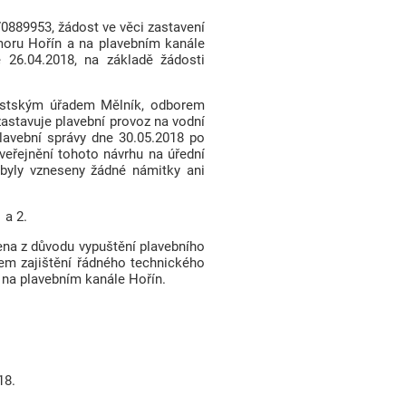
70889953, žádost ve věci zastavení
moru Hořín a na plavebním kanále
 26.04.2018, na základě žádosti
Městským úřadem Mělník, odborem
astavuje plavební provoz na vodní
lavební správy dne 30.05.2018 po
veřejnění tohoto návrhu na úřední
ebyly vzneseny žádné námitky ani
 a 2.
ena z důvodu vypuštění plavebního
em zajištění řádného technického
 na plavebním kanále Hořín.
18.