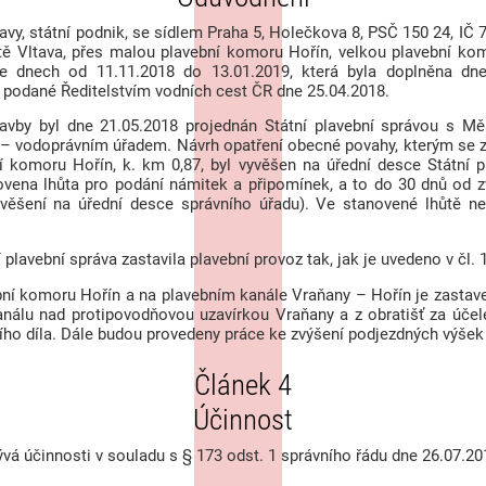
vy, státní podnik, se sídlem Praha 5, Holečkova 8, PSČ 150 24, IČ 
tě Vltava, přes malou plavební komoru Hořín, velkou plavební ko
e dnech od 11.11.2018 do 13.01.2019, která byla doplněna dne
y podané Ředitelstvím vodních cest ČR dne 25.04.2018.
lavby byl dne 21.05.2018 projednán Státní plavební správou s 
í – vodoprávním úřadem. Návrh opatření obecné povahy, kterým se z
í komoru Hořín, k. km 0,87, byl vyvěšen na úřední desce Státní p
vena lhůta pro podání námitek a připomínek, a to do 30 dnů od z
věšení na úřední desce správního úřadu). Ve stanovené lhůtě n
lavební správa zastavila plavební provoz tak, jak je uvedeno v čl. 1
bní komoru Hořín a na plavebním kanále Vraňany – Hořín je zastav
análu nad protipovodňovou uzavírkou Vraňany a z obratišť za účel
ho díla. Dále budou provedeny práce ke zvýšení podjezdných výšek
Článek 4
Účinnost
á účinnosti v souladu s § 173 odst. 1 správního řádu dne 26.07.20