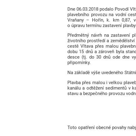
Dne 06.03.2018 podalo Povodí Vlta
plavebního provozu na vodní ces
Vraňany – Hořín, k. km 0,87, v
o úpravu termínu zastavení plavb
Předmětný návrh na zastavení p
životního prostředí a zemědělstv
cestě Vltava přes malou plavebn
dobu 15 dnů a zároveň byla stano
desce (tj. do 30 dnů ode dne vy
připomínky.
Na základě výše uvedeného Státní p
Plavba přes malou i velkou plave
kanálu a odtěžení sedimentů v k
stavu a bezpečného provozu vodní
Toto opatření obecné povahy nabýv