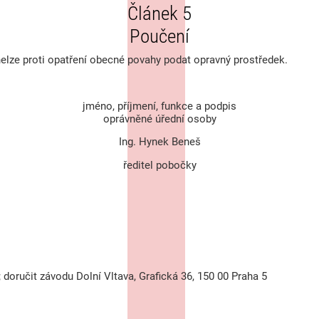
Článek 5
Poučení
nelze proti opatření obecné povahy podat opravný prostředek.
jméno, příjmení, funkce a podpis
oprávněné úřední osoby
Ing. Hynek Beneš
ředitel pobočky
; doručit závodu Dolní Vltava, Grafická 36, 150 00 Praha 5