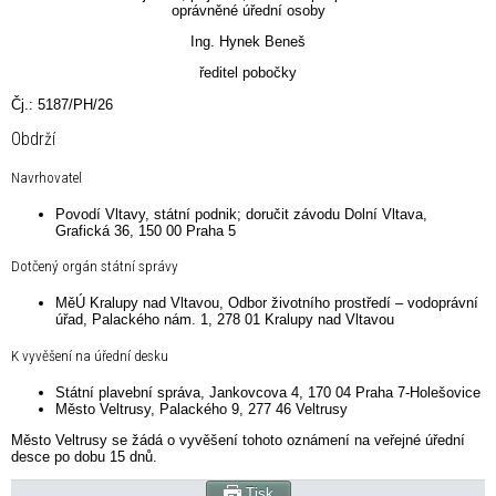
oprávněné úřední osoby
Ing. Hynek Beneš
ředitel pobočky
Čj.: 5187/PH/26
Obdrží
Navrhovatel
Povodí Vltavy, státní podnik; doručit závodu Dolní Vltava,
Grafická 36, 150 00 Praha 5
Dotčený orgán státní správy
MěÚ Kralupy nad Vltavou, Odbor životního prostředí – vodoprávní
úřad, Palackého nám. 1, 278 01 Kralupy nad Vltavou
K vyvěšení na úřední desku
Státní plavební správa, Jankovcova 4, 170 04 Praha 7-Holešovice
Město Veltrusy, Palackého 9, 277 46 Veltrusy
Město Veltrusy se žádá o vyvěšení tohoto oznámení na veřejné úřední
desce po dobu 15 dnů.
Tisk