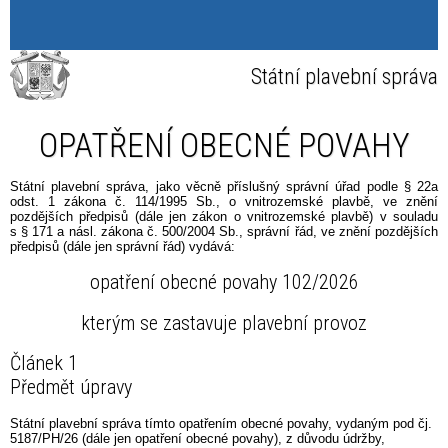
Státní plavební správa
OPATŘENÍ OBECNÉ POVAHY
Státní plavební správa, jako věcně příslušný správní úřad podle § 22a
odst. 1 zákona č. 114/1995 Sb., o vnitrozemské plavbě, ve znění
pozdějších předpisů (dále jen zákon o vnitrozemské plavbě) v souladu
s § 171 a násl. zákona č. 500/2004 Sb., správní řád, ve znění pozdějších
předpisů (dále jen správní řád) vydává:
opatření obecné povahy 102/2026
kterým se zastavuje plavební provoz
Článek 1
Předmět úpravy
Státní plavební správa tímto opatřením obecné povahy, vydaným pod čj.
5187/PH/26 (dále jen opatření obecné povahy), z důvodu údržby,