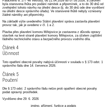
Palackého 9, 277 46 Veltrusy, od 21.04.2026 do 07.05.2026, a zároveň
byla stanovena lhůta pro podání námitek a připomínek, a to do 30 dnů od
zveřejnění tohoto návrhu na úřední desce (tj. do 30 dnů ode dne vyvěšení
na úřední desce správního úřadu). Ve stanovené lhůtě nebyly vzneseny
žádné námitky ani připomínky.
Na základě výše uvedeného Státní plavební správa zastavila plavební
provoz tak, jak je uvedeno v čl. 1 a 2.
Plavba přes plavební komoru Miřejovice je zastavena z důvodu opravy
stavítek na levé straně plavební komory Miřejovice, za účelem zajištění
řádného technického stavu a bezpečného provozu vodního díla.
Článek 4
Účinnost
Toto opatření obecné povahy nabývá účinnosti v souladu s § 173 odst. 1
správního řádu dne 14. července 2026.
Článek 5
Poučení
Dle § 173 odst. 2 správního řádu nelze proti opatření obecné povahy
podat opravný prostředek.
Vyvěšeno dne 29. 6. 2026
jméno, příjmení, funkce a podpis