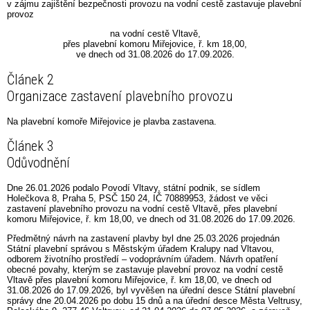
v zájmu zajištění bezpečnosti provozu na vodní cestě zastavuje plavební
provoz
na vodní cestě Vltavě,
přes plavební komoru Miřejovice, ř. km 18,00,
ve dnech od 31.08.2026 do 17.09.2026.
Článek 2
Organizace zastavení plavebního provozu
Na plavební komoře Miřejovice je plavba zastavena.
Článek 3
Odůvodnění
Dne 26.01.2026 podalo Povodí Vltavy, státní podnik, se sídlem
Holečkova 8, Praha 5, PSČ 150 24, IČ 70889953, žádost ve věci
zastavení plavebního provozu na vodní cestě Vltavě, přes plavební
komoru Miřejovice, ř. km 18,00, ve dnech od 31.08.2026 do 17.09.2026.
Předmětný návrh na zastavení plavby byl dne 25.03.2026 projednán
Státní plavební správou s Městským úřadem Kralupy nad Vltavou,
odborem životního prostředí – vodoprávním úřadem. Návrh opatření
obecné povahy, kterým se zastavuje plavební provoz na vodní cestě
Vltavě přes plavební komoru Miřejovice, ř. km 18,00, ve dnech od
31.08.2026 do 17.09.2026, byl vyvěšen na úřední desce Státní plavební
správy dne 20.04.2026 po dobu 15 dnů a na úřední desce Města Veltrusy,