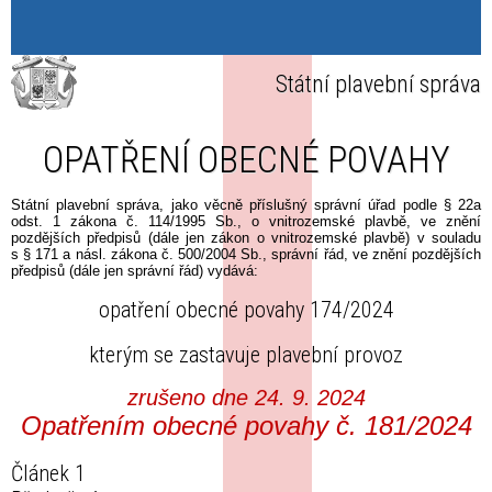
Státní plavební správa
OPATŘENÍ OBECNÉ POVAHY
Státní plavební správa, jako věcně příslušný správní úřad podle § 22a
odst. 1 zákona č. 114/1995 Sb., o vnitrozemské plavbě, ve znění
pozdějších předpisů (dále jen zákon o vnitrozemské plavbě) v souladu
s § 171 a násl. zákona č. 500/2004 Sb., správní řád, ve znění pozdějších
předpisů (dále jen správní řád) vydává:
opatření obecné povahy 174/2024
kterým se zastavuje plavební provoz
zrušeno dne 24. 9. 2024
Opatřením obecné povahy č. 181/2024
Článek 1