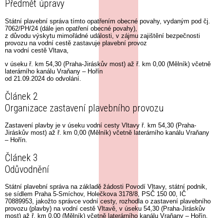
Předmět úpravy
Státní plavební správa tímto opatřením obecné povahy, vydaným pod čj.
7062/PH/24 (dále jen opatření obecné povahy),
z důvodu výskytu mimořádné události, v zájmu zajištění bezpečnosti
provozu na vodní cestě zastavuje plavební provoz
na vodní cestě Vltava,
v úseku ř. km 54,30 (Praha-Jiráskův most) až ř. km 0,00 (Mělník) včetně
laterárního kanálu Vraňany – Hořín
od 21.09.2024 do odvolání.
Článek 2
Organizace zastavení plavebního provozu
Zastavení plavby je v úseku vodní cesty Vltavy ř. km 54,30 (Praha-
Jiráskův most) až ř. km 0,00 (Mělník) včetně laterárního kanálu Vraňany
– Hořín.
Článek 3
Odůvodnění
Státní plavební správa na základě žádosti Povodí Vltavy, státní podnik,
se sídlem Praha 5-Smíchov, Holečkova 3178/8, PSČ 150 00, IČ
70889953, jakožto správce vodní cesty, rozhodla o zastavení plavebního
provozu (plavby) na vodní cestě Vltavě, v úseku 54,30 (Praha-Jiráskův
most) až ř. km 0,00 (Mělník) včetně laterárního kanálu Vraňany – Hořín,