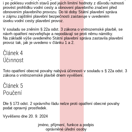
i po poklesu vodních stavů pod jejich limitní hodnoty z důvodu nutnosti
provést prohlídku vodní cesty a obnovení plavebního značení před
obnovením plavebního provozu. Do té doby Státní plavební správa
v zájmu zajištění plavební bezpečnosti zastavuje v uvedeném
úseku vodní cesty plavební provoz.
V souladu se zněním § 22a odst. 3 zákona o vnitrozemské plavbě, se
návrh opatření nezveřejňuje a nepodávají se proti němu námitky.
Na základě výše uvedeného Státní plavební správa zastavila plavební
provoz tak, jak je uvedeno v článku 1 a 2.
Článek 4
Účinnost
Toto opatření obecné povahy nabývá účinnosti v souladu s § 22a odst. 3
zákona o vnitrozemské plavbě dnem vyvěšení.
Článek 5
Poučení
Dle § 173 odst. 2 správního řádu nelze proti opatření obecné povahy
podat opravný prostředek.
Vyvěšeno dne 20. 9. 2024
jméno, příjmení, funkce a podpis
oprávněné úřední osoby