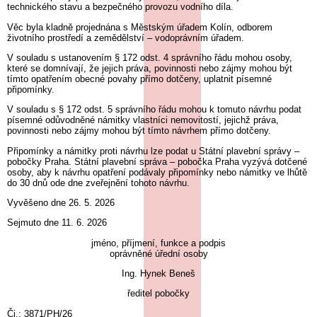
technického stavu a bezpečného provozu vodního díla.
Věc byla kladně projednána s Městským úřadem Kolín, odborem
životního prostředí a zemědělství – vodoprávním úřadem.
V souladu s ustanovením § 172 odst. 4 správního řádu mohou osoby,
které se domnívají, že jejich práva, povinnosti nebo zájmy mohou být
tímto opatřením obecné povahy přímo dotčeny, uplatnit písemné
připomínky.
V souladu s § 172 odst. 5 správního řádu mohou k tomuto návrhu podat
písemné odůvodněné námitky vlastníci nemovitostí, jejichž práva,
povinnosti nebo zájmy mohou být tímto návrhem přímo dotčeny.
Připomínky a námitky proti návrhu lze podat u Státní plavební správy –
pobočky Praha. Státní plavební správa – pobočka Praha vyzývá dotčené
osoby, aby k návrhu opatření podávaly připomínky nebo námitky ve lhůtě
do 30 dnů ode dne zveřejnění tohoto návrhu.
Vyvěšeno dne 26. 5. 2026
Sejmuto dne 11. 6. 2026
jméno, příjmení, funkce a podpis
oprávněné úřední osoby
Ing. Hynek Beneš
ředitel pobočky
Čj.: 3871/PH/26