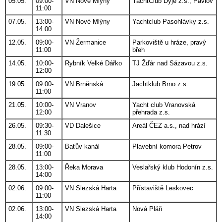
05.05.
09:00-
VN Nové Mlýny
YachtClub Dyje z.s., Pavlov
11:00
07.05.
13:00-
VN Nové Mlýny
Yachtclub Pasohlávky z.s.
14:00
12.05.
09:00-
VN Žermanice
Parkoviště u hráze, pravý
11:00
břeh
14.05.
10:00-
Rybník Velké Dářko
TJ Žďár nad Sázavou z.s.
12:00
19.05.
09:00-
VN Brněnská
Jachtklub Brno z.s.
11:00
21.05.
10:00-
VN Vranov
Yacht club Vranovská
12:00
přehrada z.s.
26.05.
09:30-
VD Dalešice
Areál ČEZ a.s., nad hrází
11.30
28.05.
09:00-
Baťův kanál
Plavební komora Petrov
11:00
28.05.
13:00-
Řeka Morava
Veslařský klub Hodonín z.s.
14:00
02.06.
09:00-
VN Slezská Harta
Přístaviště Leskovec
11:00
02.06.
13:00-
VN Slezská Harta
Nová Pláň
14:00