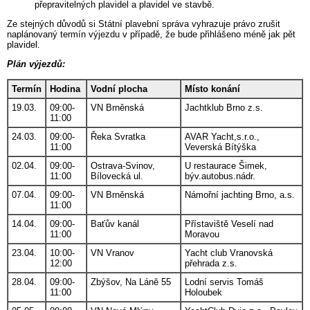
přepravitelných plavidel a plavidel ve stavbě.
Ze stejných důvodů si Státní plavební správa vyhrazuje právo zrušit
naplánovaný termín výjezdu v případě, že bude přihlášeno méně jak pět
plavidel.
Plán výjezdů:
Termín
Hodina
Vodní plocha
Místo konání
19.03.
09:00-
VN Brněnská
Jachtklub Brno z.s.
11:00
24.03.
09:00-
Řeka Svratka
AVAR Yacht,s.r.o.,
11:00
Veverská Bítýška
02.04.
09:00-
Ostrava-Svinov,
U restaurace Šimek,
11:00
Bílovecká ul.
býv.autobus.nádr.
07.04.
09:00-
VN Brněnská
Námořní jachting Brno, a.s.
11:00
14.04.
09:00-
Baťův kanál
Přístaviště Veselí nad
11:00
Moravou
23.04.
10:00-
VN Vranov
Yacht club Vranovská
12:00
přehrada z.s.
28.04.
09:00-
Zbýšov, Na Láně 55
Lodní servis Tomáš
11:00
Holoubek