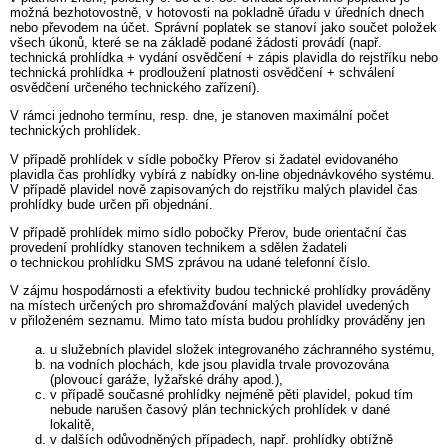
možná bezhotovostně, v hotovosti na pokladně úřadu v úředních dnech
nebo převodem na účet. Správní poplatek se stanoví jako součet položek
všech úkonů, které se na základě podané žádosti provádí (např.
technická prohlídka + vydání osvědčení + zápis plavidla do rejstříku nebo
technická prohlídka + prodloužení platnosti osvědčení + schválení
osvědčení určeného technického zařízení).
V rámci jednoho termínu, resp. dne, je stanoven maximální počet
technických prohlídek.
V případě prohlídek v sídle pobočky Přerov si žadatel evidovaného
plavidla čas prohlídky vybírá z nabídky on-line objednávkového systému.
V případě plavidel nově zapisovaných do rejstříku malých plavidel čas
prohlídky bude určen při objednání.
V případě prohlídek mimo sídlo pobočky Přerov, bude orientační čas
provedení prohlídky stanoven technikem a sdělen žadateli
o technickou prohlídku SMS zprávou na udané telefonní číslo.
V zájmu hospodárnosti a efektivity budou technické prohlídky prováděny
na místech určených pro shromažďování malých plavidel uvedených
v přiloženém seznamu. Mimo tato místa budou prohlídky prováděny jen
u služebních plavidel složek integrovaného záchranného systému,
na vodních plochách, kde jsou plavidla trvale provozována
(plovoucí garáže, lyžařské dráhy apod.),
v případě současné prohlídky nejméně pěti plavidel, pokud tím
nebude narušen časový plán technických prohlídek v dané
lokalitě,
v dalších odůvodněných případech, např. prohlídky obtížně