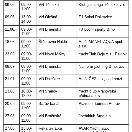
09.06.
09:00-
VN Těrlicko
Klub jachtingu Těrlicko, z.s.
11:00
09.06.
13:00-
VN Olešná
TJ Sokol Palkovice
14:00
11.06.
09:00-
VN Brněnská
TJ Lodní sporty Brno
11:00
18.06.
09:00-
Štěrkovna Náklo
Areál MANEL-AQUA spol.
11:00
s r.o.
23.06.
09:00-
VN Nové Mlýny
YachtClub Dyje z.s., Pavlov
11:00
09.07.
09:00-
VN Brněnská
Námořní jachting Brno, a.s.
11:00
21.07.
09:00-
VD Dalešice
Areál ČEZ a.s., nad hrází
11:00
13.08.
10:00-
VN Vranov
Yacht club Vranovská
12:00
přehrada z.s.
20.08.
09:00-
Baťův kanál
Plavební komora Petrov
11:00
27.08.
09:00-
VN Brněnská
Jachtklub Brno z.s.
11:00
27.08.
13:00-
Řeka Svratka
AVAR Yacht, s.r.o.,