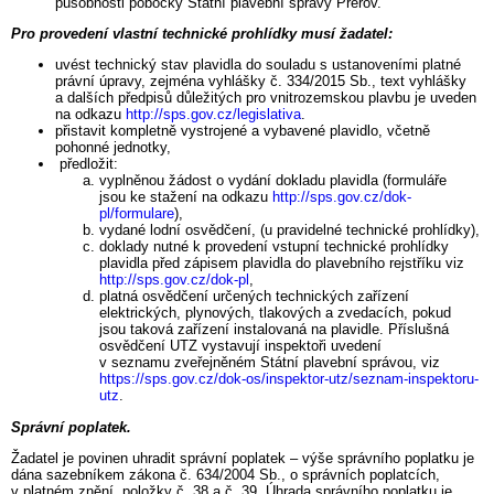
působnosti pobočky Státní plavební správy Přerov.
Pro provedení vlastní technické prohlídky musí žadatel:
uvést technický stav plavidla do souladu s ustanoveními platné
právní úpravy, zejména vyhlášky č. 334/2015 Sb., text vyhlášky
a dalších předpisů důležitých pro vnitrozemskou plavbu je uveden
na odkazu
http://sps.gov.cz/legislativa
.
přistavit kompletně vystrojené a vybavené plavidlo, včetně
pohonné jednotky,
předložit:
vyplněnou žádost o vydání dokladu plavidla (formuláře
jsou ke stažení na odkazu
http://sps.gov.cz/dok-
pl/formulare
),
vydané lodní osvědčení, (u pravidelné technické prohlídky),
doklady nutné k provedení vstupní technické prohlídky
plavidla před zápisem plavidla do plavebního rejstříku viz
http://sps.gov.cz/dok-pl
,
platná osvědčení určených technických zařízení
elektrických, plynových, tlakových a zvedacích, pokud
jsou taková zařízení instalovaná na plavidle. Příslušná
osvědčení UTZ vystavují inspektoři uvedení
v seznamu zveřejněném Státní plavební správou, viz
https://sps.gov.cz/dok-os/inspektor-utz/seznam-inspektoru-
utz
.
Správní poplatek.
Žadatel je povinen uhradit správní poplatek – výše správního poplatku je
dána sazebníkem zákona č. 634/2004 Sb., o správních poplatcích,
v platném znění, položky č. 38 a č. 39. Úhrada správního poplatku je