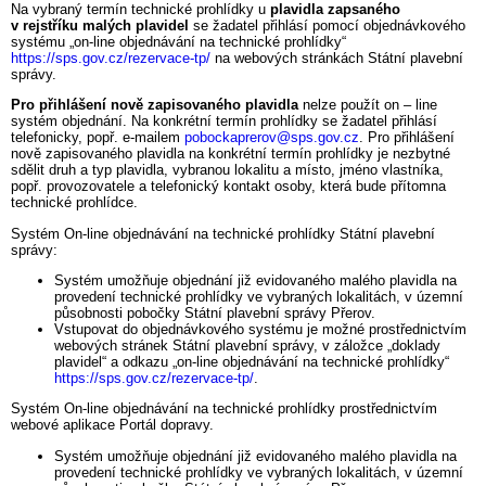
Na vybraný termín technické prohlídky u
plavidla zapsaného
v rejstříku malých plavidel
se žadatel přihlásí pomocí objednávkového
systému „on-line objednávání na technické prohlídky“
https://sps.gov.cz/rezervace-tp/
na webových stránkách Státní plavební
správy.
Pro přihlášení nově zapisovaného plavidla
nelze použít on – line
systém objednání. Na konkrétní termín prohlídky se žadatel přihlásí
telefonicky, popř. e-mailem
pobockaprerov@sps.gov.cz
. Pro přihlášení
nově zapisovaného plavidla na konkrétní termín prohlídky je nezbytné
sdělit druh a typ plavidla, vybranou lokalitu a místo, jméno vlastníka,
popř. provozovatele a telefonický kontakt osoby, která bude přítomna
technické prohlídce.
Systém On-line objednávání na technické prohlídky Státní plavební
správy:
Systém umožňuje objednání již evidovaného malého plavidla na
provedení technické prohlídky ve vybraných lokalitách, v územní
působnosti pobočky Státní plavební správy Přerov.
Vstupovat do objednávkového systému je možné prostřednictvím
webových stránek Státní plavební správy, v záložce „doklady
plavidel“ a odkazu „on-line objednávání na technické prohlídky“
https://sps.gov.cz/rezervace-tp/
.
Systém On-line objednávání na technické prohlídky prostřednictvím
webové aplikace Portál dopravy.
Systém umožňuje objednání již evidovaného malého plavidla na
provedení technické prohlídky ve vybraných lokalitách, v územní