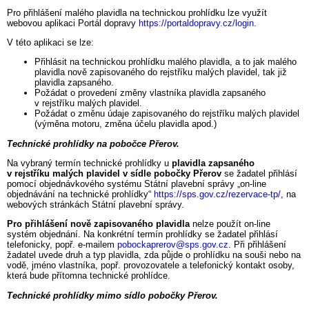
Pro přihlášení malého plavidla na technickou prohlídku lze využít
webovou aplikaci Portál dopravy
https://portaldopravy.cz/login
.
V této aplikaci se lze:
Přihlásit na technickou prohlídku malého plavidla, a to jak malého
plavidla nově zapisovaného do rejstříku malých plavidel, tak již
plavidla zapsaného.
Požádat o provedení změny vlastníka plavidla zapsaného
v rejstříku malých plavidel.
Požádat o změnu údaje zapisovaného do rejstříku malých plavidel
(výměna motoru, změna účelu plavidla apod.)
Technické prohlídky na pobočce Přerov.
Na vybraný termín technické prohlídky u
plavidla zapsaného
v rejstříku malých plavidel v sídle pobočky Přerov
se žadatel přihlásí
pomocí objednávkového systému Státní plavební správy „on‑line
objednávání na technické prohlídky“
https://sps.gov.cz/rezervace-tp/
, na
webových stránkách Státní plavební správy.
Pro přihlášení nově zapisovaného plavidla
nelze použít on‑line
systém objednání. Na konkrétní termín prohlídky se žadatel přihlásí
telefonicky, popř. e-mailem
pobockaprerov@sps.gov.cz
. Při přihlášení
žadatel uvede druh a typ plavidla, zda půjde o prohlídku na souši nebo na
vodě, jméno vlastníka, popř. provozovatele a telefonický kontakt osoby,
která bude přítomna technické prohlídce.
Technické prohlídky mimo sídlo pobočky Přerov.