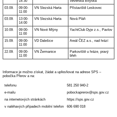
14:30
Veverská Bítýška
03.09.
09:00-
VN Slezská Harta
Přístaviště Leskovec
11:00
03.09.
13:00-
VN Slezská Harta
Nová Pláň
14:00
10.09.
09:00-
VN Nové Mlýny
YachtClub Dyje z.s., Pavlov
11:00
15.09.
09:00-
VD Dalešice
Areál ČEZ a.s., nad hrází
11:00
22.09.
09:00-
VN Žermanice
Parkoviště u hráze, pravý
11:00
břeh
Informace je možno získat, žádat a upřesňovat na adrese SPS –
pobočka Přerov a na:
telefonu
581 250 940-2
e-mailu
pobockaprerov@sps.gov.cz
na internetových stránkách
https://sps.gov.cz
v naléhavých případech mobilní telefon
606 690 018