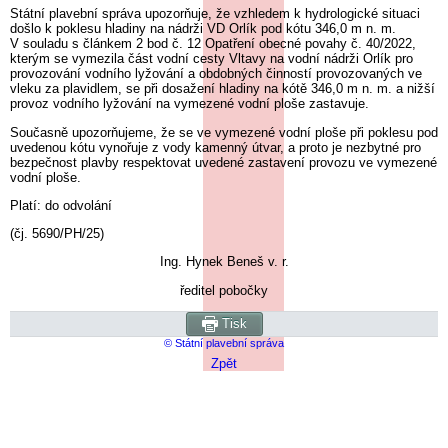
Státní plavební správa upozorňuje, že vzhledem k hydrologické situaci
došlo k poklesu hladiny na nádrži VD Orlík pod kótu 346,0 m n. m.
V souladu s článkem 2 bod č. 12 Opatření obecné povahy č. 40/2022,
kterým se vymezila část vodní cesty Vltavy na vodní nádrži Orlík pro
provozování vodního lyžování a obdobných činností provozovaných ve
vleku za plavidlem, se při dosažení hladiny na kótě 346,0 m n. m. a nižší
provoz vodního lyžování na vymezené vodní ploše zastavuje.
Současně upozorňujeme, že se ve vymezené vodní ploše při poklesu pod
uvedenou kótu vynořuje z vody kamenný útvar, a proto je nezbytné pro
bezpečnost plavby respektovat uvedené zastavení provozu ve vymezené
vodní ploše.
Platí: do odvolání
(čj. 5690/PH/25)
Ing. Hynek Beneš v. r.
ředitel pobočky
Tisk
© Státní plavební správa
Zpět