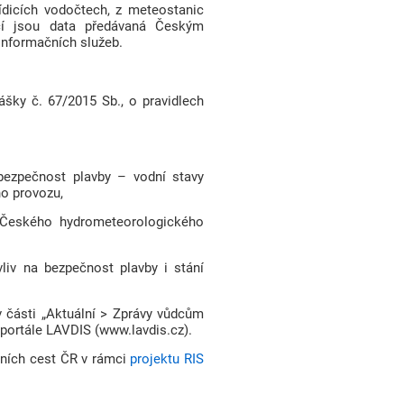
ídicích vodočtech, z meteostanic
cí jsou data předávaná Českým
informačních služeb.
ášky č. 67/2015 Sb., o pravidlech
 bezpečnost plavby – vodní stavy
ho provozu,
h Českého hydrometeorologického
liv na bezpečnost plavby i stání
v části „Aktuální > Zprávy vůdcům
portále LAVDIS (www.lavdis.cz).
dních cest ČR v rámci
projektu RIS