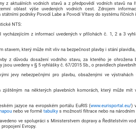
 z aktuálních vodních stavů a z předpovědí vodních stavů na ř
územní oblast výše uvedených vodních cest. Zdrojem informa
tátními podniky Povodí Labe a Povodí Vltavy do systému říčních 
atické NTS:
 vycházejícím z informací uvedených v přílohách č. 1, 2 a 3 vyhl
m stavem, který může mít vliv na bezpečnost plavby i stání plavidla,
lavby z důvodu dosažení vodního stavu, za kterého je ohrožena
y jsou uvedeny v § 5 vyhlášky č. 67/2015 Sb., o pravidlech plavební
ickými jevy nebezpečnými pro plavbu, obsaženými ve výstrahác
em zjištěným na některých plavebních komorách, který může mít v
eském jazyce na evropském portálu EuRIS (
www.eurisportal.eu/
) 
 mapou
nebo ve formě
tabulky
s možností filtrace nebo na národním 
avedeno ve spolupráci s Ministerstvem dopravy a Ředitelstvím vo
propojení Evropy.