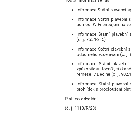
Touto informací se ruší:
informace Státní plavební s
informace Státní plavební 
pomocí WiFi připojení na vod
informace Státní plavební 
(č. j. 755/Ř/15),
informace Státní plavební s
odborného vzdělávání (č. j. 
informace Státní plavební
způsobilosti lodník, získa
řemesel v Děčíně (č. j. 902/
informace Státní plavební 
prohlídek a prodloužení plat
Platí do odvolání.
(č. j. 1113/Ř/23)