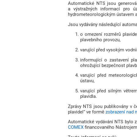
Automatické NTS jsou generovány
a výstražných informací pro 
hydrometeorologickým ústavem a s
Jsou vydávány následující autom
o omezení rozměrů plavidel
plavebního provozu,
varující před vysokým vodní
informující o zastavení p
ohrožující bezpečnost plavb
varující před meteorolog
ústavu,
varující před silným větr
plavidla.
Zprávy NTS jsou publikovány v č
plavidel“ ve formě
zobrazení nad
Automatické vydávání NTS bylo z
COMEX
financovaného Nástrojem 