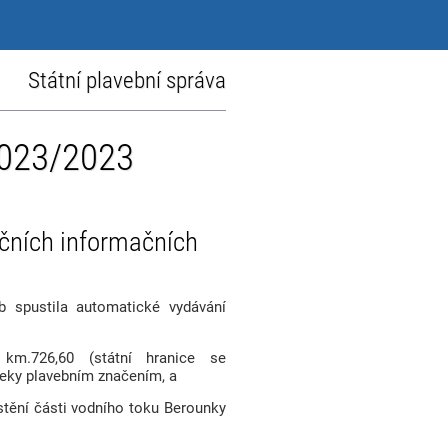
Státní plavební správa
2023/2023
čních informačních
b spustila automatické vydávání
km.726,60 (státní hranice se
eky plavebním značením, a
stění části vodního toku Berounky