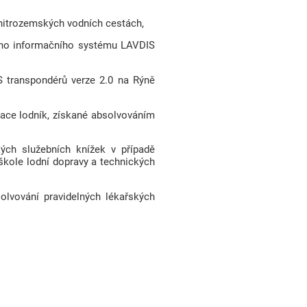
 vnitrozemských vodních cestách,
čního informačního systému LAVDIS
S transpondérů verze 2.0 na Rýně
kace lodník, získané absolvováním
ých služebních knížek v případě
škole lodní dopravy a technických
solvování pravidelných lékařských