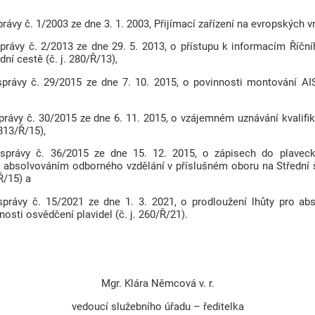
právy č. 1/2003 ze dne 3. 1. 2003, Přijímací zařízení na evropských
správy č. 2/2013 ze dne 29. 5. 2013, o přístupu k informacím Ří
ní cestě (č. j. 280/Ř/13),
správy č. 29/2015 ze dne 7. 10. 2015, o povinnosti montování AI
právy č. 30/2015 ze dne 6. 11. 2015, o vzájemném uznávání kvalifi
813/Ř/15),
 správy č. 36/2015 ze dne 15. 12. 2015, o zápisech do plaveck
né absolvováním odborného vzdělání v příslušném oboru na Střední 
Ř/15) a
správy č. 15/2021 ze dne 1. 3. 2021, o prodloužení lhůty pro ab
nosti osvědčení plavidel (č. j. 260/Ř/21).
Mgr. Klára Němcová v. r.
vedoucí služebního úřadu – ředitelka