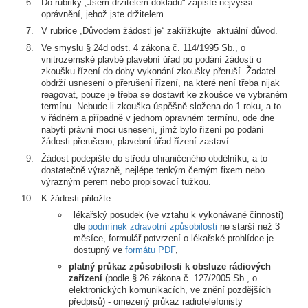
Do rubriky „Jsem držitelem dokladu“ zapište nejvyšší
oprávnění, jehož jste držitelem.
V rubrice „Důvodem žádosti je“ zakřížkujte aktuální důvod.
Ve smyslu § 24d odst. 4 zákona č. 114/1995 Sb., o
vnitrozemské plavbě plavební úřad po podání žádosti o
zkoušku řízení do doby vykonání zkoušky přeruší. Žadatel
obdrží usnesení o přerušení řízení, na které není třeba nijak
reagovat, pouze je třeba se dostavit ke zkoušce ve vybraném
termínu. Nebude-li zkouška úspěšně složena do 1 roku, a to
v řádném a případně v jednom opravném termínu, ode dne
nabytí právní moci usnesení, jímž bylo řízení po podání
žádosti přerušeno, plavební úřad řízení zastaví.
Žádost podepište do středu ohraničeného obdélníku, a to
dostatečně výrazně, nejlépe tenkým černým fixem nebo
výrazným perem nebo propisovací tužkou.
K žádosti přiložte:
lékařský posudek (ve vztahu k vykonávané činnosti)
dle
podmínek zdravotní způsobilosti
ne starší než 3
měsíce, formulář potvrzení o lékařské prohlídce je
dostupný ve
formátu PDF
,
platný průkaz způsobilosti k obsluze rádiových
zařízení
(podle § 26 zákona č. 127/2005 Sb., o
elektronických komunikacích, ve znění pozdějších
předpisů) - omezený průkaz radiotelefonisty