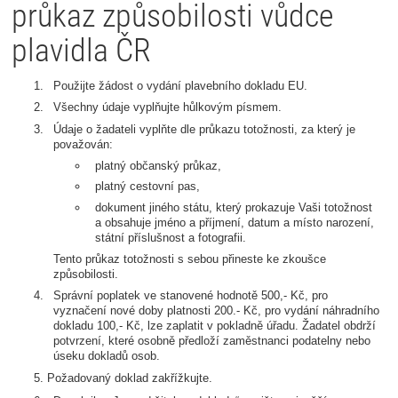
průkaz způsobilosti vůdce
plavidla ČR
Použijte žádost o vydání plavebního dokladu EU.
Všechny údaje vyplňujte hůlkovým písmem.
Údaje o žadateli vyplňte dle průkazu totožnosti, za který je
považován:
platný občanský průkaz,
platný cestovní pas,
dokument jiného státu, který prokazuje Vaši totožnost
a obsahuje jméno a příjmení, datum a místo narození,
státní příslušnost a fotografii.
Tento průkaz totožnosti s sebou přineste ke zkoušce
způsobilosti.
Správní poplatek ve stanovené hodnotě 500,- Kč, pro
vyznačení nové doby platnosti 200.- Kč, pro vydání náhradního
dokladu 100,- Kč, lze zaplatit v pokladně úřadu. Žadatel obdrží
potvrzení, které osobně předloží zaměstnanci podatelny nebo
úseku dokladů osob.
Požadovaný doklad zakřížkujte.